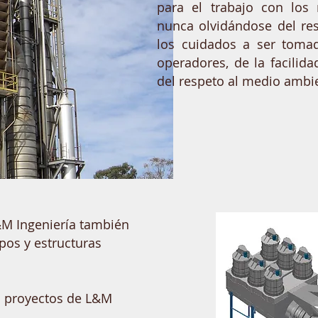
para el trabajo con los 
nunca olvidándose del res
los cuidados a ser toma
operadores, de la facilid
del respeto al medio ambi
&M Ingeniería también
pos y estructuras
.
os proyectos de L&M