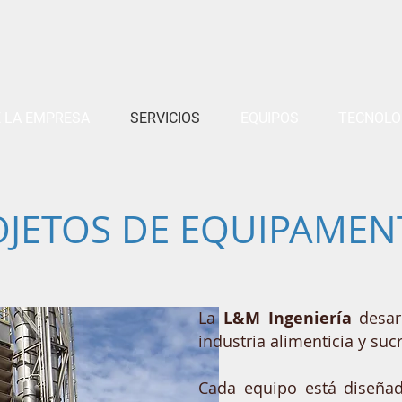
 LA EMPRESA
SERVICIOS
EQUIPOS
TECNOLO
OJETOS DE EQUIPAMEN
La
L&M Ingeniería
desarr
industria alimenticia y suc
Cada equipo está diseñad